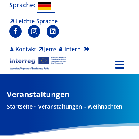
Zum
Sprache:
Inhalt
springen
Leichte Sprache
Kontakt
Jems
Intern
Togg
Navi
Programm
Veranstaltungen
Projekte
Startseite
»
Veranstaltungen
»
Weihnachten
Aktuelles