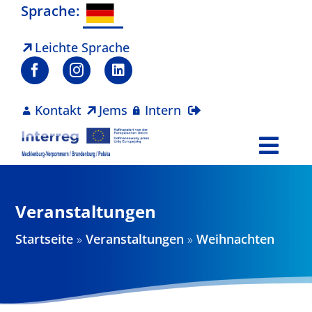
Zum
Sprache:
Inhalt
springen
Leichte Sprache
Kontakt
Jems
Intern
Togg
Navi
Programm
Veranstaltungen
Projekte
Startseite
»
Veranstaltungen
»
Weihnachten
Aktuelles