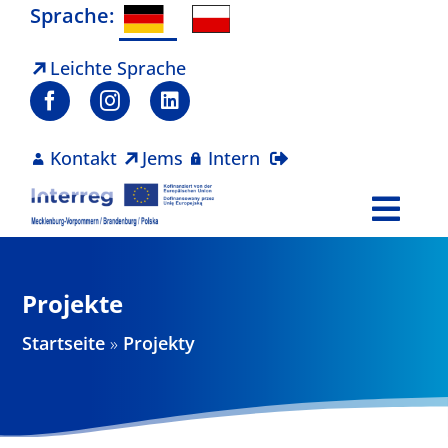
Zum
Sprache:
Inhalt
springen
Leichte Sprache
Kontakt
Jems
Intern
Togg
Navi
Programm
Projekte
Projekte
Startseite
»
Projekty
Aktuelles