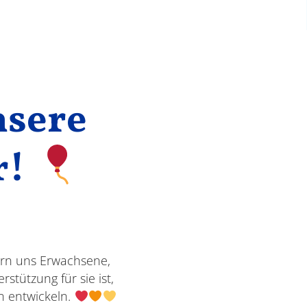
nsere
r!
nern uns Erwachsene,
tützung für sie ist,
n entwickeln.