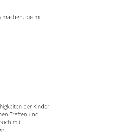
m machen, die mit
higkeiten der Kinder,
men Treffen und
rbuch mit
en.