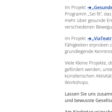
Im Projekt
„Gesunde
Programm „Sei fit“, das
mehr über gesunde Ernä
verschiedenen Beweg
Im Projekt
„ViaTeatr
Fähigkeiten erproben 
grundlegende Kenntniss
Viele Kleine Projekte,
gefördert werden, unt
künstlerischen Aktivitä
Workshops.
Lassen Sie uns zusamm
und bewusste Gesells
Am Kindertag wünschen