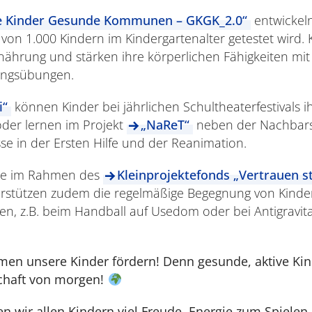
 Kinder Gesunde Kommunen – GKGK_2.0“
entwickeln
 von 1.000 Kindern im Kindergartenalter getestet wird. 
hrung und stärken ihre körperlichen Fähigkeiten mit 
ungsübungen.
i“
können Kinder bei jährlichen Schultheaterfestivals i
oder lernen im Projekt
„NaReT“
neben der Nachbar
e in der Ersten Hilfe und der Reanimation.
 die im Rahmen des
Kleinprojektefonds „Vertrauen st
erstützen zudem die regelmäßige Begegnung von Kinder
ten, z.B. beim Handball auf Usedom oder bei Antigravit
en unsere Kinder fördern! Denn gesunde, aktive Kind
chaft von morgen!
 wir allen Kindern viel Freude, Energie zum Spielen