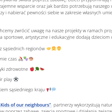
wzajemne wsparcie oraz jak bardzo potrzebują naszego 
y i nabierać pewności siebie w zakresie własnych umie
hcemy zwrócić uwagę na nasze projekty w ramach prog
a sportowe, artystyczne i edukacyjne dodają dzieciom 
z sąsiednich regionów
wnie czas
yki zdrowotne
ir play
ykiem sąsiedniego kraju
„Kids of our neighbours”
partnerzy wykorzystują natur
ów poprzez zabawę, zajęcia sportowe i działania związ