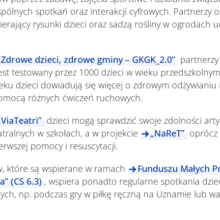
ólnych spotkań oraz interakcji cyfrowych. Partnerzy 
erający rysunki dzieci oraz sadzą rośliny w ogrodach 
„Zdrowe dzieci, zdrowe gminy – GKGK_2.0”
partnerzy
jest testowany przez 1000 dzieci w wieku przedszkolny
eku dzieci dowiadują się więcej o zdrowym odżywianiu 
 pomocą różnych ćwiczeń ruchowych.
„ViaTeatri”
dzieci mogą sprawdzić swoje zdolności art
atralnych w szkołach, a w projekcie
„NaReT”
oprócz 
erwszej pomocy i resuscytacji.
w, które są wspierane w ramach
Funduszu Małych P
” (CS 6.3)
, wspiera ponadto regularne spotkania dzie
nych, np. podczas gry w piłkę ręczną na Uznamie lub w