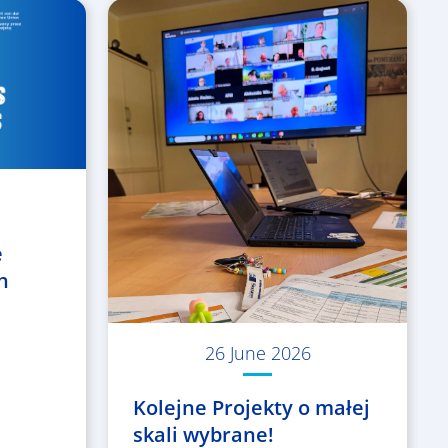
e
h
26 June 2026
Kolejne Projekty o małej
skali wybrane!