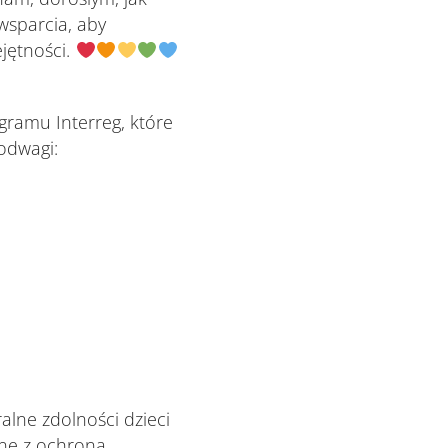
wsparcia, aby
jętności.
ramu Interreg, które
odwagi:
alne zdolności dzieci
ane z ochroną