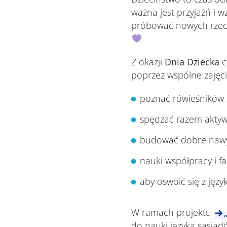
ważna jest przyjaźń i 
próbować nowych rzecz
Z okazji
Dnia Dziecka
c
poprzez wspólne zajęci
poznać rówieśników 
spędzać razem akty
budować dobre naw
nauki współpracy i fa
aby oswoić się z jęz
W ramach projektu
do nauki języka sąsiad