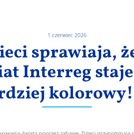
1 czerwiec 2026
ieci sprawiaja, ż
at Interreg staje
rdziej kolorowy
krywania świata poprzez zabawę. Dzieci przypominają 