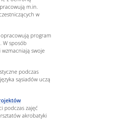
opracowują m.in.
uczestniczących w
 opracowują program
m. W sposób
i wzmacniają swoje
ystyczne podczas
języka sąsiadów uczą
rojektów
ci podczas zajęć
arsztatów akrobatyki