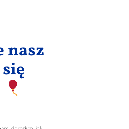
e nasz
 się
!
nam, dorosłym, jak