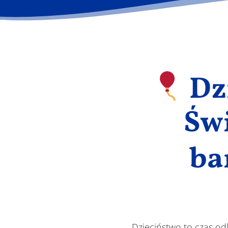
Dz
Świ
ba
Dzieciństwo to czas od