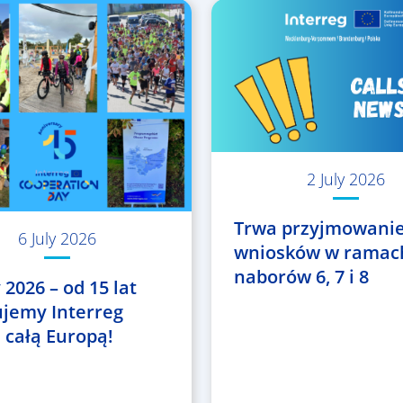
2 July 2026
Trwa przyjmowani
6 July 2026
wniosków w ramac
naborów 6, 7 i 8
 2026 – od 15 lat
ujemy Interreg
 całą Europą!