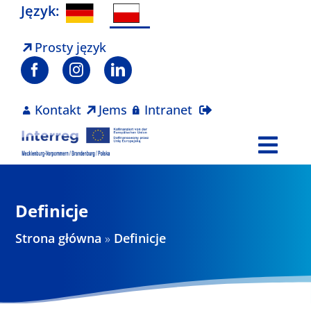
Skip
Język:
to
content
Prosty język
Kontakt
Jems
Intranet
Togg
Navi
Program
Definicje
Projekty
Strona główna
»
Definicje
Aktualności