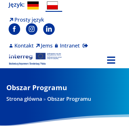
Skip
Język:
to
content
Prosty język
Kontakt
Jems
Intranet
Togg
Navi
Program
Obszar Programu
Projekty
Strona główna
»
Obszar Programu
Aktualności