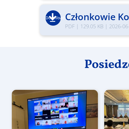
Członkowie Ko
Download
PDF
|
129.05 KB
|
2026-06
Posiedz