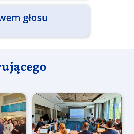
awem głosu
rującego