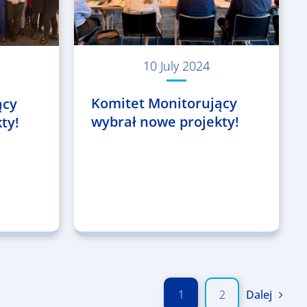
10 July 2024
Komitet Monitorujący
ący
wybrał nowe projekty!
ty!
1
2
Dalej