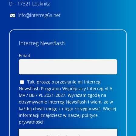
D – 17321 Löcknitz
i
info@interreg6a.net
d
o
k
Interreg Newsflash
a
Email
c
h
Tak, proszę o przesłanie mi Interreg
Newsflash Programu Współpracy Interreg VI A
MV / BB / PL 2021-2027. Wyrażam zgodę na
otrzymywanie Interreg Newsflash i wiem, że w
każdej chwili mogę z niego zrezygnować. ­­Więcej
informacji znajdziesz w naszej polityce
prywatności.