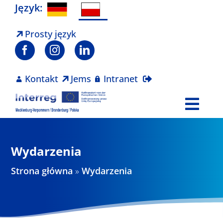
Skip
Język:
to
content
Prosty język
Kontakt
Jems
Intranet
Togg
Navi
Program
Wydarzenia
Projekty
Strona główna
»
Wydarzenia
Aktualności