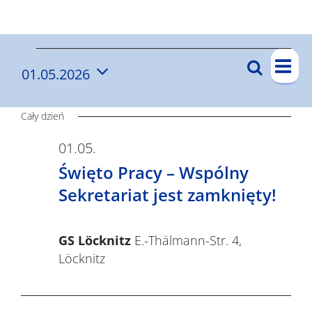
Wyniki
W
W
Szukaj
01.05.2026
W
Dzi
y
y
Wybierz
y
d
datę.
d
Cały dzień
a
d
r
a
Święto
01.05.
a
Pracy
z
Święto Pracy – Wspólny
r
r
–
e
Sekretariat jest zamknięty!
z
Wspólny
z
n
Sekretariat
e
i
jest
e
GS Löcknitz
E.-Thälmann-Str. 4,
n
zamknięty!
e
Löcknitz
n
i
W
a
i
i