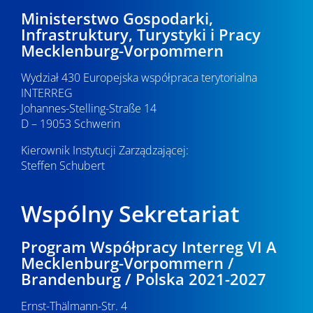
y
2
Ministerstwo Gospodarki,
s
Infrastruktury, Turystyki i Pracy
0
Mecklenburg-Vorpommern
z
2
u
Wydział 430 Europejska współpraca terytorialna
INTERREG
k
6
Johannes-Stelling-Straße 14
D – 19053 Schwerin
i
Kierownik Instytucji Zarządzającej:
w
Steffen Schubert
a
n
Wspólny Sekretariat
i
Program Współpracy Interreg VI A
u
Mecklenburg-Vorpommern /
Brandenburg / Polska 2021-2027
i
w
Ernst-Thälmann-Str. 4