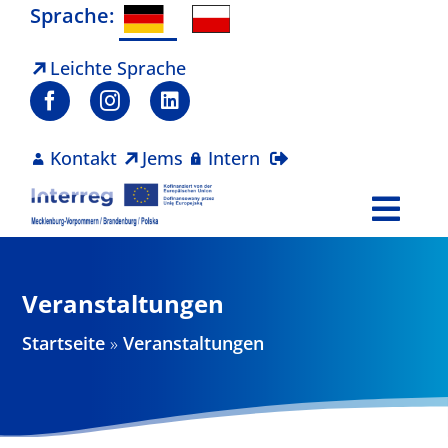
Zum
Sprache:
Inhalt
springen
Leichte Sprache
Kontakt
Jems
Intern
Togg
Navi
Programm
Veranstaltungen
Projekte
Startseite
»
Veranstaltungen
Aktuelles