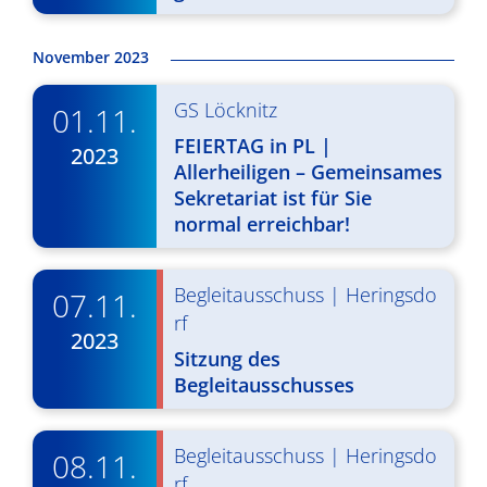
d
i
A
g
November 2023
n
a
GS Löcknitz
01.11.
s
t
FEIERTAG in PL |
2023
i
i
Allerheiligen – Gemeinsames
o
c
Sekretariat ist für Sie
normal erreichbar!
n
h
t
Begleitausschuss
|
Heringsdo
07.11.
e
rf
2023
n
Sitzung des
Begleitausschusses
,
N
Begleitausschuss
|
Heringsdo
08.11.
a
rf