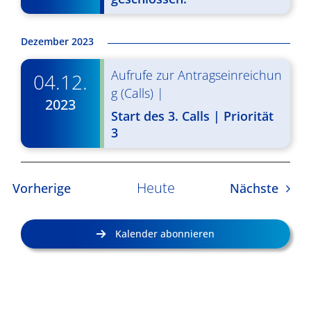
Dezember 2023
Aufrufe zur Antragseinreichun
04.12.
g (Calls)
|
2023
Start des 3. Calls | Priorität
3
Heute
Veranstaltungen
Veran
Vorherige
Nächste
Kalender abonnieren