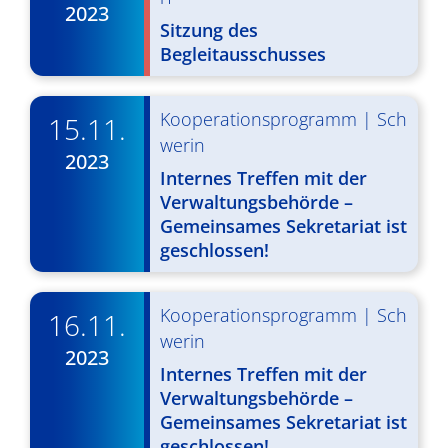
2023
v
Sitzung des
Begleitausschusses
i
g
Kooperationsprogramm
|
Sch
15.11.
a
werin
2023
t
Internes Treffen mit der
i
Verwaltungsbehörde –
Gemeinsames Sekretariat ist
o
geschlossen!
n
Kooperationsprogramm
|
Sch
16.11.
werin
2023
Internes Treffen mit der
Verwaltungsbehörde –
Gemeinsames Sekretariat ist
geschlossen!