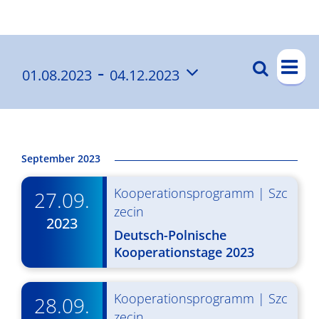
Ergebnisse
V
 - 
Suche
01.08.2023
04.12.2023
V
List
e
Datum
e
r
wählen.
a
r
n
a
September 2023
s
n
Kooperationsprogramm
|
Szc
t
27.09.
s
zecin
a
2023
t
Deutsch-Polnische
l
Kooperationstage 2023
a
t
l
u
Kooperationsprogramm
|
Szc
28.09.
t
n
zecin