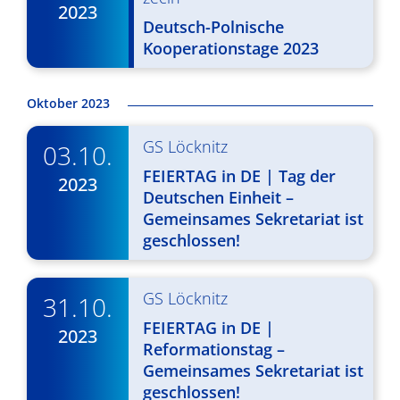
2023
g
u
Deutsch-Polnische
A
n
Kooperationstage 2023
n
g
s
Oktober 2023
e
i
n
GS Löcknitz
03.10.
c
S
FEIERTAG in DE | Tag der
2023
h
Deutschen Einheit –
u
t
Gemeinsames Sekretariat ist
c
geschlossen!
e
n
h
GS Löcknitz
-
31.10.
e
FEIERTAG in DE |
N
2023
u
Reformationstag –
a
n
Gemeinsames Sekretariat ist
v
geschlossen!