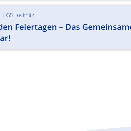
m
|
GS Löcknitz
den Feiertagen – Das Gemeinsame S
ar!