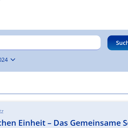
Suc
024
tz
chen Einheit – Das Gemeinsame Se