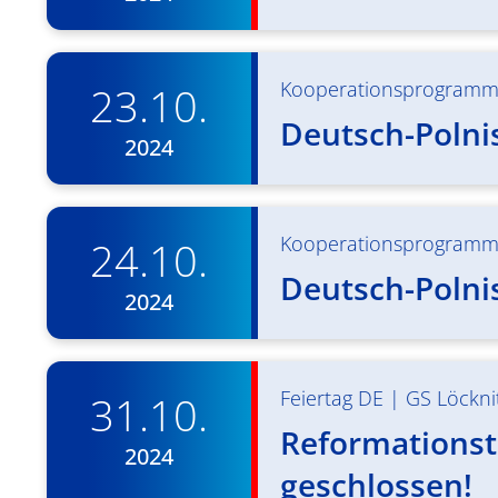
Kooperationsprogram
23.10.
Deutsch-Polni
2024
Kooperationsprogram
24.10.
Deutsch-Polni
2024
Feiertag DE
|
GS Löckni
31.10.
Reformationst
2024
geschlossen!