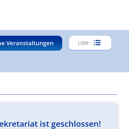
Veransta
he Veranstaltungen
Liste
Ansichte
Navigati
kretariat ist geschlossen!