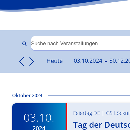
Veranstaltungen
Bitte
Schlüsselwort
 - 
Suche
Heute
03.10.2024
30.12.2
eingeben.
Datum
Suche
und
wählen.
nach
Veranstaltungen
Ansichten,
Schlüsselwort.
Oktober 2024
Navigation
Feiertag DE
|
GS Löckni
03.10.
Tag der Deuts
2024