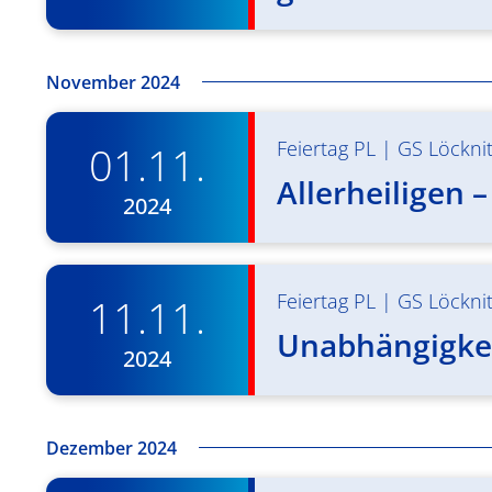
November 2024
Feiertag PL
|
GS Löckni
01.11.
Allerheiligen 
2024
Feiertag PL
|
GS Löckni
11.11.
Unabhängigkeit
2024
Dezember 2024