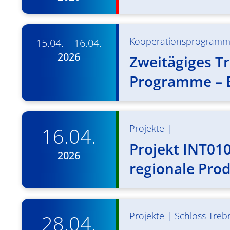
Kooperationsprogram
15.04. – 16.04.
2026
Zweitägiges Tr
Programme – E
Projekte
|
16.04.
Projekt INT01
2026
regionale Pro
Projekte
|
Schloss Trebn
28.04.