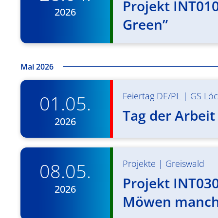
Projekt INT01
2026
Green”
Mai 2026
Feiertag DE/PL
|
GS Löc
01.05.
Tag der Arbeit
2026
Projekte
|
Greiswald
08.05.
Projekt INT030
2026
Möwen manchm