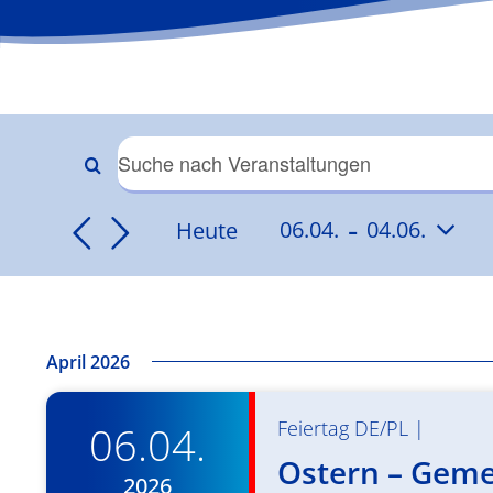
Veranstaltungen
Bitte
Schlüsselwort
 - 
Suche
Heute
06.04.
04.06.
eingeben.
Datum
Suche
und
wählen.
nach
Veranstaltungen
Ansichten,
Schlüsselwort.
April 2026
Navigation
Feiertag DE/PL
|
06.04.
Ostern – Geme
2026