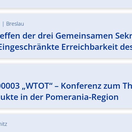
m
|
Breslau
effen der drei Gemeinsamen Sekre
ingeschränkte Erreichbarkeit de
00003 „WTOT“ – Konferenz zum T
dukte in der Pomerania-Region
itz