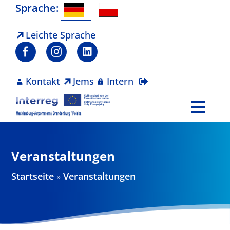
Zum
Sprache:
Inhalt
springen
Leichte Sprache
Kontakt
Jems
Intern
Togg
Navi
Programm
Veranstaltungen
Projekte
Startseite
»
Veranstaltungen
Aktuelles