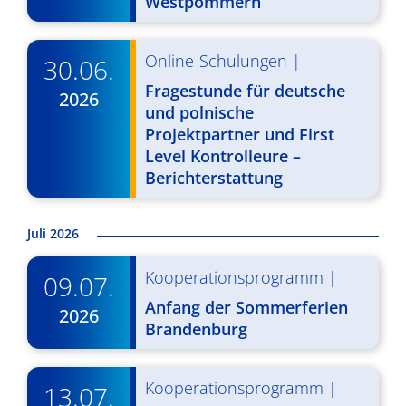
Westpommern
g
u
A
n
Online-Schulungen
|
30.06.
n
g
Fragestunde für deutsche
2026
s
e
und polnische
i
Projektpartner und First
n
Level Kontrolleure –
c
S
Berichterstattung
h
u
t
Juli 2026
c
e
n
h
Kooperationsprogramm
|
09.07.
-
Anfang der Sommerferien
e
2026
Brandenburg
N
u
a
n
Kooperationsprogramm
|
13.07.
v