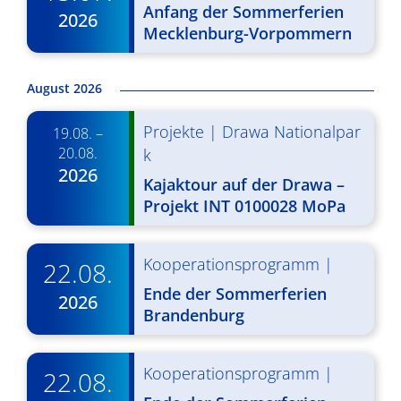
d
Anfang der Sommerferien
i
2026
A
Mecklenburg-Vorpommern
g
n
a
August 2026
s
t
i
i
Projekte
|
Drawa Nationalpar
19.08. –
20.08.
k
o
c
2026
Kajaktour auf der Drawa –
n
h
Projekt INT 0100028 MoPa
t
e
Kooperationsprogramm
|
22.08.
n
Ende der Sommerferien
2026
Brandenburg
,
N
Kooperationsprogramm
|
22.08.
a