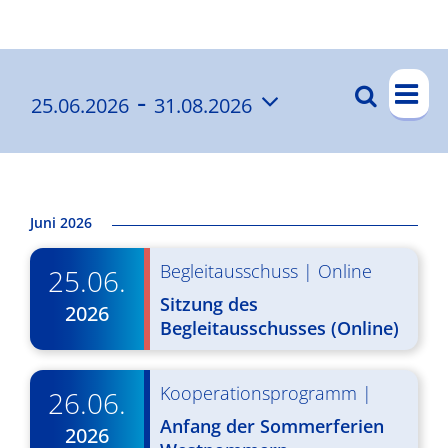
Ergebnisse
V
 - 
Suche
25.06.2026
31.08.2026
V
List
e
Datum
e
r
wählen.
a
r
n
a
Juni 2026
s
n
Begleitausschuss
|
Online
t
25.06.
s
a
Sitzung des
2026
t
Begleitausschusses (Online)
l
a
t
l
Kooperationsprogramm
|
26.06.
u
Anfang der Sommerferien
t
n
2026