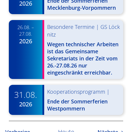
Ende der Sommerferien
2026
v
Mecklenburg-Vorpommern
i
Besondere Termine
|
GS Löck
g
26.08. –
27.08.
nitz
a
2026
Wegen technischer Arbeiten
t
ist das Gemeinsame
Sekretariats in der Zeit vom
i
26.-27.08.26 nur
o
eingeschränkt erreichbar.
n
Kooperationsprogramm
|
31.08.
Ende der Sommerferien
2026
Westpommern
Heute
Veranstaltungen
Veran