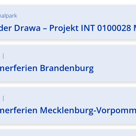
nalpark
 der Drawa – Projekt INT 0100028
m
|
merferien Brandenburg
m
|
merferien Mecklenburg-Vorpom