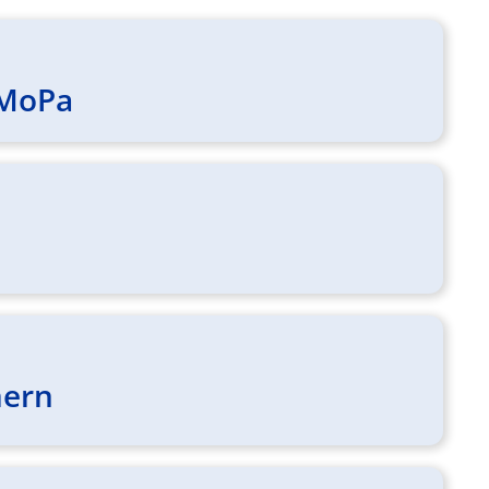
 MoPa
mern