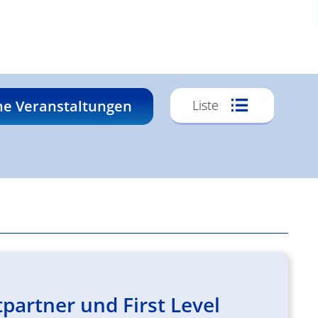
Veransta
he Veranstaltungen
Liste
Ansichte
Navigati
partner und First Level