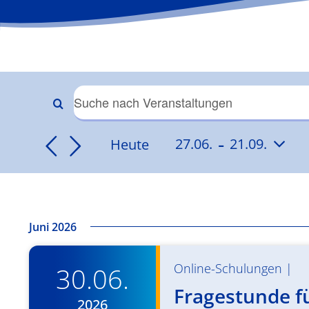
Veranstaltungen
Bitte
Schlüsselwort
 - 
Suche
Heute
27.06.
21.09.
eingeben.
Datum
Suche
und
wählen.
nach
Veranstaltungen
Ansichten,
Schlüsselwort.
Juni 2026
Navigation
Online-Schulungen
|
30.06.
Fragestunde fü
2026