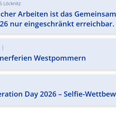
S Löcknitz
her Arbeiten ist das Gemeinsame 
26 nur eingeschränkt erreichbar.
m
|
merferien Westpommern
eration Day 2026 – Selfie-Wettbe