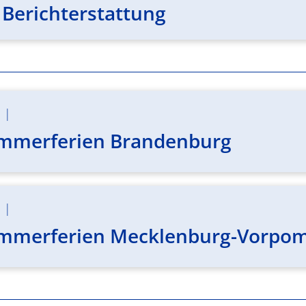
 Berichterstattung
m
|
ommerferien Brandenburg
m
|
ommerferien Mecklenburg-Vorp