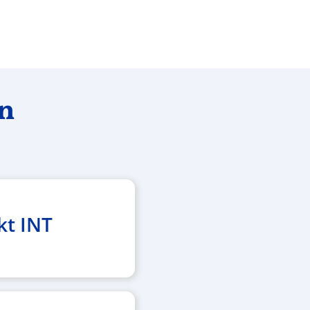
en
kt INT