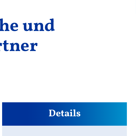
che und
rtner
Details