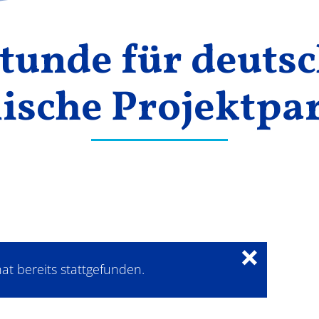
tunde für deuts
ische Projektpa
×
at bereits stattgefunden.