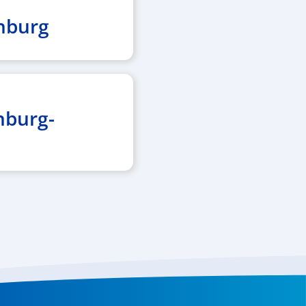
nburg
nburg-