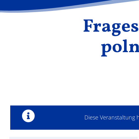
Frages
poln
Diese Veranstaltung h