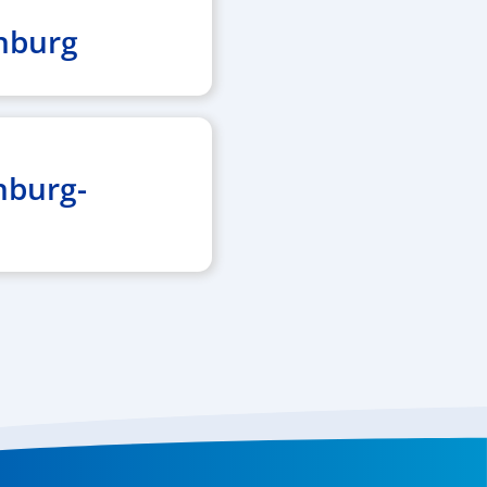
nburg
nburg-