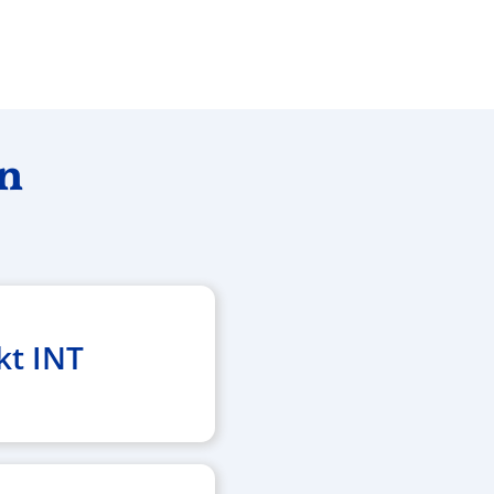
en
kt INT