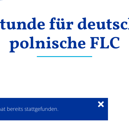
tunde für deuts
polnische FLC
×
at bereits stattgefunden.