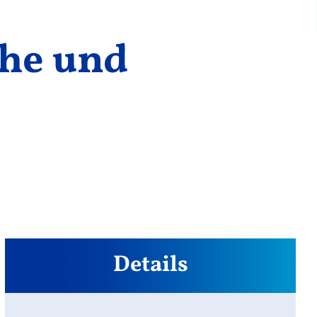
che und
Details