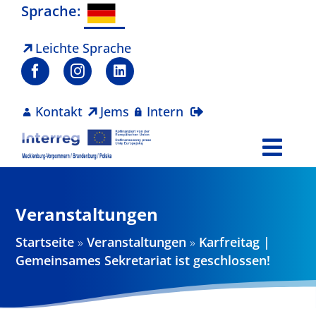
Zum
Sprache:
Inhalt
springen
Leichte Sprache
Kontakt
Jems
Intern
Togg
Navi
Programm
Veranstaltungen
Projekte
Startseite
»
Veranstaltungen
»
Karfreitag |
Gemeinsames Sekretariat ist geschlossen!
Aktuelles