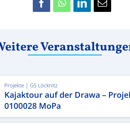
Facebook
WhatsApp
LinkedIn
E-
Mail
eitere Veranstaltung
Projekte
|
GS Löcknitz
Kajaktour auf der Drawa – Proje
0100028 MoPa