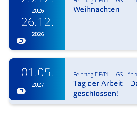
Feiertag DE/PL
|
GS Löck
Weihnachten
2026
26.12.
2026
01.05.
Feiertag DE/PL
|
GS Löck
Tag der Arbeit – 
2027
geschlossen!