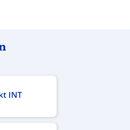
en
kt INT