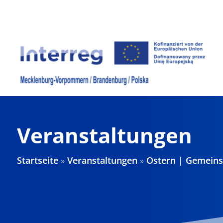
Zum
Inhalt
springen
Veranstaltungen
Startseite
»
Veranstaltungen
»
Ostern | Gemeinsa