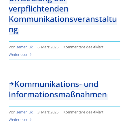
verpflichtenden
Kommunikationsveranstaltu
ng
für
Von
semeniuk
|
6. März 2025
|
Kommentare deaktiviert
Kommunikatio
Weiterlesen
–
Empfehlungen
für
Kommunikations- und
die
Informationsmaßnahmen
Umsetzung
der
verpflichtende
für
Von
semeniuk
|
3. März 2025
|
Kommentare deaktiviert
Kommunikation
Kommunikation
Weiterlesen
und