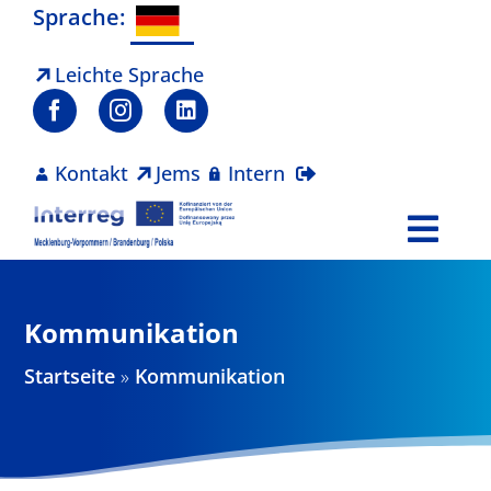
Zum
Sprache:
Inhalt
springen
Leichte Sprache
Kontakt
Jems
Intern
Togg
Navi
Programm
Kommunikation
Projekte
Startseite
»
Kommunikation
Aktuelles