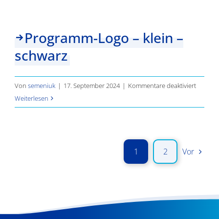
Logo
–
klein
Programm-Logo – klein –
–
schwarz
schwarz
(Vektorg
für
Von
semeniuk
|
17. September 2024
|
Kommentare deaktiviert
Progra
Weiterlesen
Logo
–
klein
–
1
2
Vor
schwarz