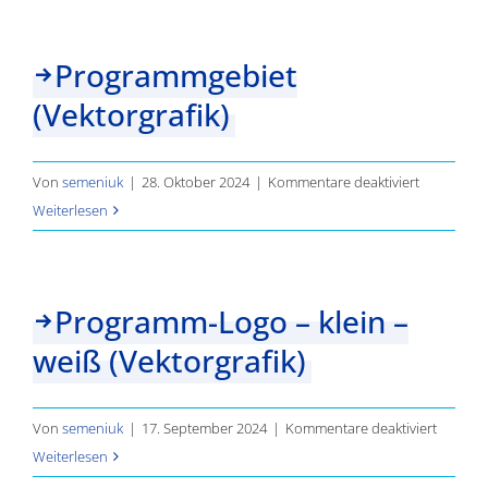
Informations
Programmgebiet
(Vektorgrafik)
für
Von
semeniuk
|
28. Oktober 2024
|
Kommentare deaktiviert
Programmg
Weiterlesen
(Vektorgraf
Programm-Logo – klein –
weiß (Vektorgrafik)
für
Von
semeniuk
|
17. September 2024
|
Kommentare deaktiviert
Progra
Weiterlesen
Logo