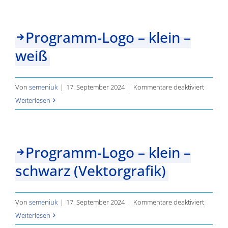
–
klein
Programm-Logo – klein –
–
weiß
weiß
(Vektorg
für
Von
semeniuk
|
17. September 2024
|
Kommentare deaktiviert
Progra
Weiterlesen
Logo
–
klein
Programm-Logo – klein –
–
schwarz (Vektorgrafik)
weiß
für
Von
semeniuk
|
17. September 2024
|
Kommentare deaktiviert
Progra
Weiterlesen