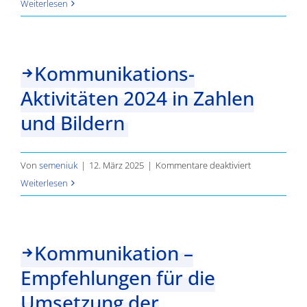
Poster
Weiterlesen
Deutschl
Interreg
Cooperation
Day
Kommunikations-
2025
Aktivitäten 2024 in Zahlen
und Bildern
für
Von
semeniuk
|
12. März 2025
|
Kommentare deaktiviert
Kommunikatio
Weiterlesen
Aktivitäten
2024
in
Kommunikation –
Zahlen
Empfehlungen für die
und
Bildern
Umsetzung der