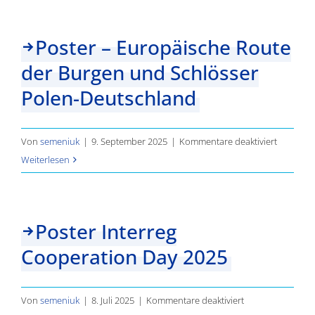
Ergebnisse
Poster – Europäische Route
der Burgen und Schlösser
Polen-Deutschland
für
Von
semeniuk
|
9. September 2025
|
Kommentare deaktiviert
Poster
Weiterlesen
–
Europäis
Route
Poster Interreg
der
Cooperation Day 2025
Burgen
und
Schlösse
für
Von
semeniuk
|
8. Juli 2025
|
Kommentare deaktiviert
Polen-