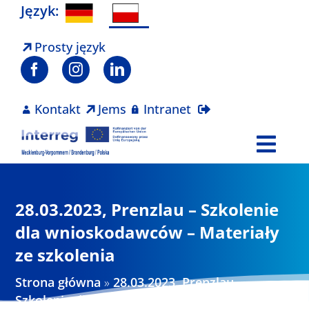
Skip
Język:
to
content
Prosty język
Kontakt
Jems
Intranet
Togg
Navi
Program
28.03.2023, Prenzlau – Szkolenie
Projekty
dla wnioskodawców – Materiały
ze szkolenia
Aktualności
Strona główna
»
28.03.2023, Prenzlau –
Szkolenie dla wnioskodawców – Materiały ze