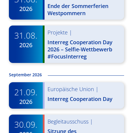
d
i
Ende der Sommerferien
2026
A
Westpommern
g
n
a
s
Projekte
|
t
31.08.
Interreg Cooperation Day
i
i
2026
2026 – Selfie-Wettbewerb
o
c
#FocusInterreg
n
h
t
September 2026
e
Europäische Union
|
21.09.
n
Interreg Cooperation Day
2026
,
N
Begleitausschuss
|
30.09.
a
Sitzung des