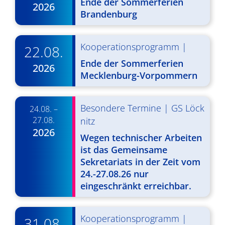
Ende der Sommerferien
2026
g
u
Brandenburg
A
n
n
g
Kooperationsprogramm
|
22.08.
s
e
Ende der Sommerferien
2026
i
Mecklenburg-Vorpommern
n
c
S
h
Besondere Termine
|
GS Löck
24.08. –
u
t
27.08.
nitz
2026
c
e
Wegen technischer Arbeiten
ist das Gemeinsame
n
h
Sekretariats in der Zeit vom
-
e
24.-27.08.26 nur
N
eingeschränkt erreichbar.
u
a
n
v
Kooperationsprogramm
|
31.08.