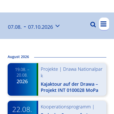
Ergebnisse
V
 - 
Suche
07.08.
07.10.2026
V
List
e
Datum
e
r
wählen.
a
r
n
a
August 2026
s
n
Projekte
|
Drawa Nationalpar
t
19.08. –
s
20.08.
k
a
2026
t
Kajaktour auf der Drawa –
l
Projekt INT 0100028 MoPa
a
t
l
u
Kooperationsprogramm
|
22.08.
t
n