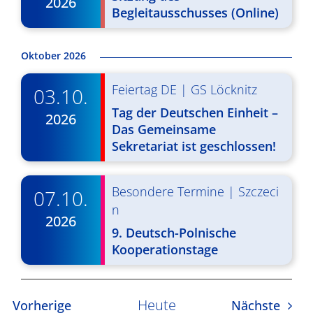
2026
Begleitausschusses (Online)
v
i
Oktober 2026
g
a
Feiertag DE
|
GS Löcknitz
03.10.
Tag der Deutschen Einheit –
t
2026
Das Gemeinsame
i
Sekretariat ist geschlossen!
o
n
Besondere Termine
|
Szczeci
07.10.
n
2026
9. Deutsch-Polnische
Kooperationstage
Heute
Veranstaltungen
Veran
Vorherige
Nächste