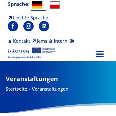
Zum
Sprache:
Inhalt
springen
Leichte Sprache
Kontakt
Jems
Intern
Togg
Navi
Programm
Veranstaltungen
Projekte
Startseite
»
Veranstaltungen
Aktuelles