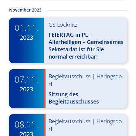
v
November 2023
i
GS Löcknitz
01.11.
g
FEIERTAG in PL |
2023
a
Allerheiligen – Gemeinsames
Sekretariat ist für Sie
t
normal erreichbar!
i
o
Begleitausschuss
|
Heringsdo
07.11.
n
rf
2023
Sitzung des
Begleitausschusses
Begleitausschuss
|
Heringsdo
08.11.
rf
2023