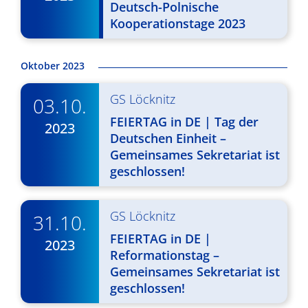
d
Deutsch-Polnische
i
Kooperationstage 2023
A
g
n
a
Oktober 2023
s
t
i
i
GS Löcknitz
03.10.
o
FEIERTAG in DE | Tag der
c
2023
Deutschen Einheit –
n
h
Gemeinsames Sekretariat ist
geschlossen!
t
e
GS Löcknitz
31.10.
n
FEIERTAG in DE |
2023
,
Reformationstag –
Gemeinsames Sekretariat ist
N
geschlossen!
a