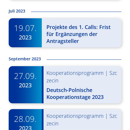
g
u
Juli 2023
A
n
n
g
19.07.
Projekte des 1. Calls: Frist
s
für Ergänzungen der
e
2023
Antragsteller
i
n
c
S
September 2023
h
u
t
Kooperationsprogramm
|
Szc
27.09.
c
e
zecin
2023
n
h
Deutsch-Polnische
Kooperationstage 2023
-
e
N
u
Kooperationsprogramm
|
Szc
a
28.09.
n
zecin
v
2023