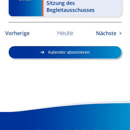
Sitzung des
Begleitausschusses
Heute
Veranstaltungen
Veran
Vorherige
Nächste
Kalender abonnieren