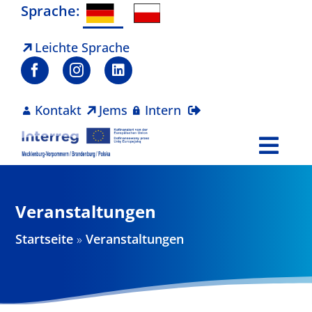
Zum
Sprache:
Inhalt
springen
Leichte Sprache
Kontakt
Jems
Intern
Togg
Navi
Programm
Veranstaltungen
Projekte
Startseite
»
Veranstaltungen
Aktuelles