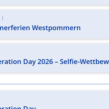
m
|
merferien Westpommern
eration Day 2026 – Selfie-Wettbe
eration Day