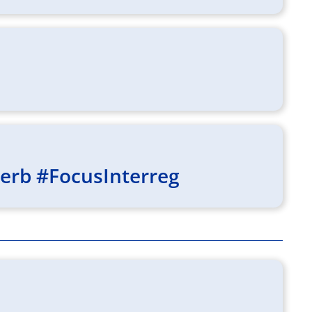
werb #FocusInterreg