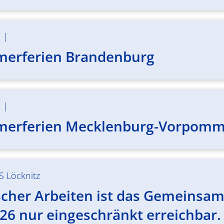
m
|
merferien Brandenburg
m
|
merferien Mecklenburg-Vorpom
S Löcknitz
her Arbeiten ist das Gemeinsame 
26 nur eingeschränkt erreichbar.