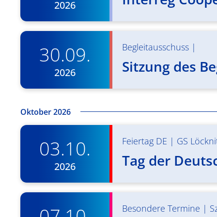
2026
Begleitausschuss
|
30.09.
Sitzung des Be
2026
Oktober 2026
Feiertag DE
|
GS Löckni
03.10.
Tag der Deuts
2026
Besondere Termine
|
S
07.10.