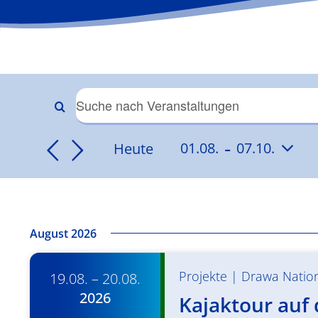
Veranstaltungen
Bitte
Schlüsselwort
 - 
Suche
Heute
01.08.
07.10.
eingeben.
Datum
Suche
und
wählen.
nach
Veranstaltungen
Ansichten,
Schlüsselwort.
August 2026
Navigation
Projekte
|
Drawa Natio
19.08. – 20.08.
2026
Kajaktour auf