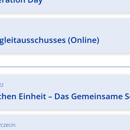
gleitausschusses (Online)
tz
chen Einheit – Das Gemeinsame Se
zczecin