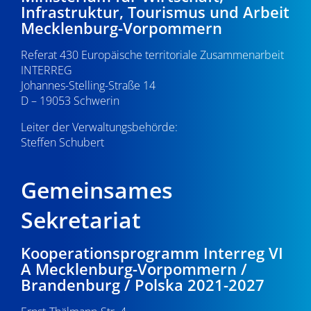
Infrastruktur, Tourismus und Arbeit
v
Mecklenburg-Vorpommern
i
Referat 430 Europäische territoriale Zusammenarbeit
g
INTERREG
Johannes-Stelling-Straße 14
a
D – 19053 Schwerin
t
Leiter der Verwaltungsbehörde:
i
Steffen Schubert
o
Gemeinsames
n
Sekretariat
Kooperationsprogramm Interreg VI
A Mecklenburg-Vorpommern /
Brandenburg / Polska 2021-2027