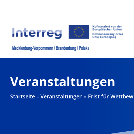
Zum
Inhalt
springen
Veranstaltungen
Startseite
»
Veranstaltungen
»
Frist für Wettbe