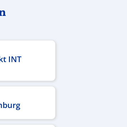
en
kt INT
nburg