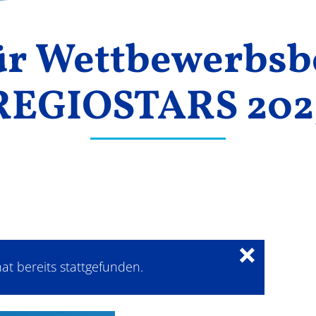
für Wettbewerbsb
REGIOSTARS 202
×
at bereits stattgefunden.