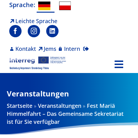
Zum
Sprache:
Inhalt
springen
Leichte Sprache
Kontakt
Jems
Intern
Togg
Navi
Programm
Veranstaltungen
Projekte
Startseite
»
Veranstaltungen
»
Fest Mariä
Himmelfahrt – Das Gemeinsame Sekretariat
Aktuelles
ist für Sie verfügbar