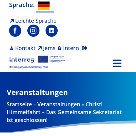
Zum
Sprache:
Inhalt
springen
Leichte Sprache
Kontakt
Jems
Intern
Togg
Navi
Programm
Veranstaltungen
Projekte
Startseite
»
Veranstaltungen
»
Christi
Himmelfahrt – Das Gemeinsame Sekretariat
Aktuelles
ist geschlossen!