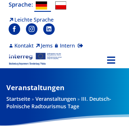
Zum
Sprache:
Inhalt
springen
Leichte Sprache
Kontakt
Jems
Intern
Togg
Navi
Programm
Veranstaltungen
Projekte
Startseite
»
Veranstaltungen
»
III. Deutsch-
Polnische Radtourismus Tage
Aktuelles