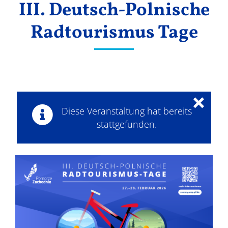
III. Deutsch-Polnische
Ergebnisse
Radtourismus Tage
×
Diese Veranstaltung hat bereits
stattgefunden.