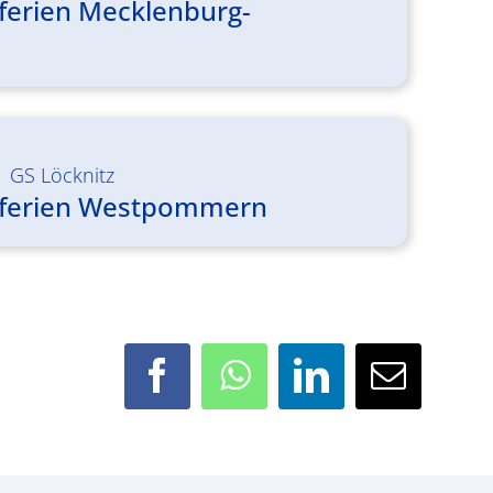
erien Mecklenburg-
|
GS Löcknitz
ferien Westpommern
Facebook
WhatsApp
LinkedIn
E-
Mail