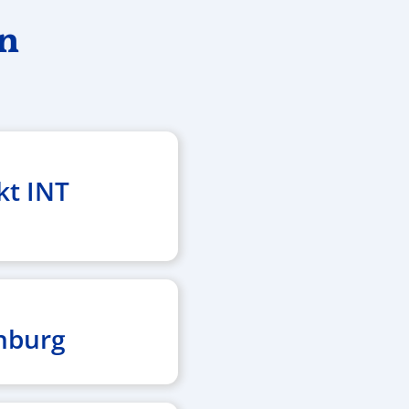
en
kt INT
nburg