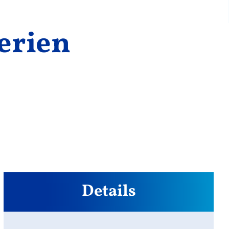
erien
Details