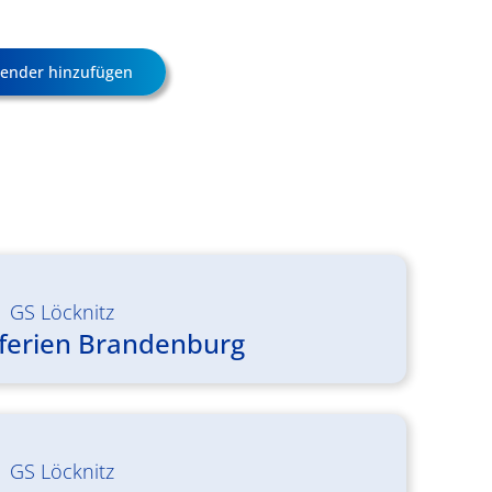
ender hinzufügen
|
GS Löcknitz
ferien Brandenburg
|
GS Löcknitz