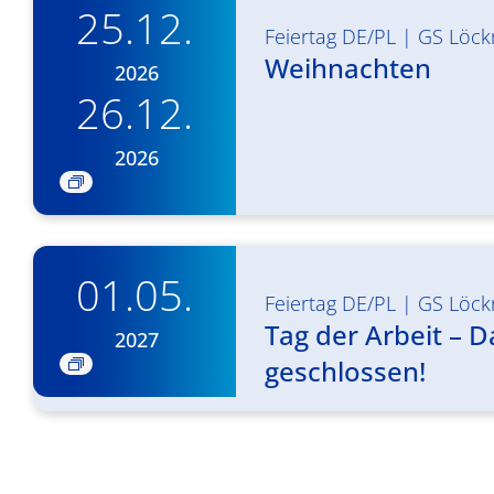
25.12.
Feiertag DE/PL
|
GS Löck
Weihnachten
2026
26.12.
2026
01.05.
Feiertag DE/PL
|
GS Löck
Tag der Arbeit – 
2027
geschlossen!