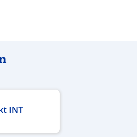
en
kt INT