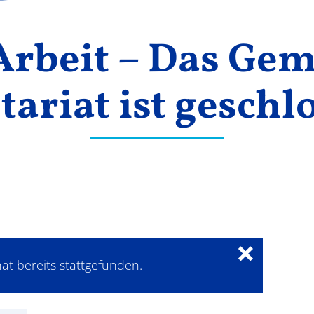
 Arbeit – Das Ge
tariat ist geschl
×
at bereits stattgefunden.