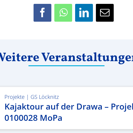
Facebook
WhatsApp
LinkedIn
E-
Mail
eitere Veranstaltung
Projekte
|
GS Löcknitz
Kajaktour auf der Drawa – Proje
0100028 MoPa