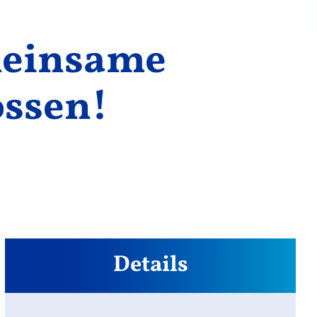
meinsame
ossen!
Details