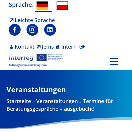
Zum
Sprache:
Inhalt
springen
Leichte Sprache
Kontakt
Jems
Intern
Togg
Navi
Programm
Veranstaltungen
Projekte
Startseite
»
Veranstaltungen
»
Termine für
Beratungsgespräche – ausgebucht!
Aktuelles