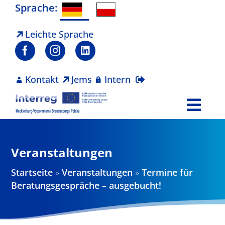
Zum
Sprache:
Inhalt
springen
Leichte Sprache
Kontakt
Jems
Intern
Togg
Navi
Programm
Veranstaltungen
Projekte
Startseite
»
Veranstaltungen
»
Termine für
Beratungsgespräche – ausgebucht!
Aktuelles