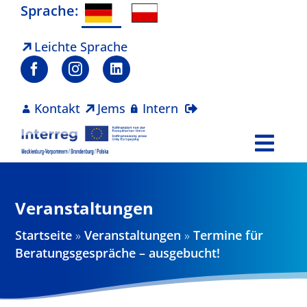
Zum
Sprache:
Inhalt
springen
Leichte Sprache
Kontakt
Jems
Intern
Togg
Navi
Programm
Veranstaltungen
Projekte
Startseite
»
Veranstaltungen
»
Termine für
Beratungsgespräche – ausgebucht!
Aktuelles