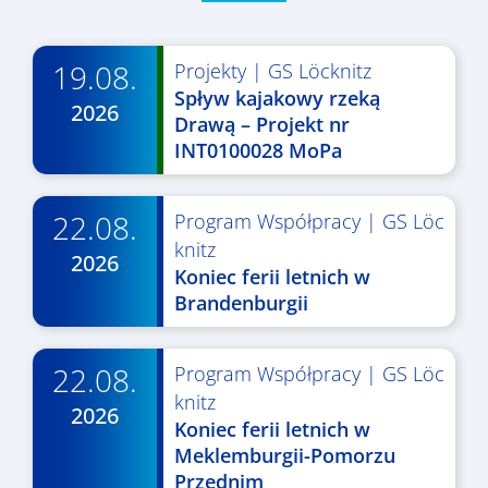
19.08.
Projekty
|
GS Löcknitz
Spływ kajakowy rzeką
2026
Drawą – Projekt nr
INT0100028 MoPa
22.08.
Program Współpracy
|
GS Löc
knitz
2026
Koniec ferii letnich w
Brandenburgii
22.08.
Program Współpracy
|
GS Löc
knitz
2026
Koniec ferii letnich w
Meklemburgii-Pomorzu
Przednim