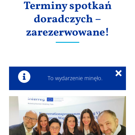
Terminy spotkań
Wyniki
doradczych –
zarezerwowane!
×
To wydarzenie minęło.