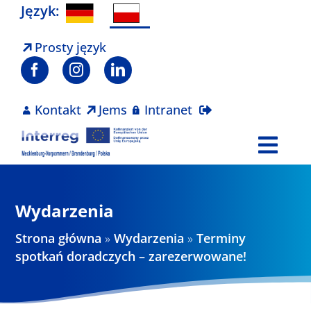
Skip
Język:
to
content
Prosty język
Kontakt
Jems
Intranet
Togg
Navi
Program
Wydarzenia
Projekty
Strona główna
»
Wydarzenia
»
Terminy
spotkań doradczych – zarezerwowane!
Aktualności