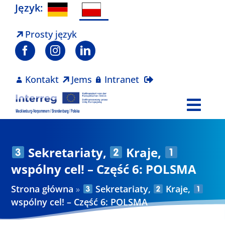
Skip
Język:
to
content
Prosty język
Kontakt
Jems
Intranet
Togg
Navi
Program
Sekretariaty,
Kraje,
Projekty
wspólny cel! – Część 6: POLSMA
Strona główna
»
Sekretariaty,
Kraje,
Aktualności
wspólny cel! – Część 6: POLSMA