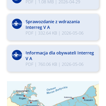
PDF
|
1.08 MB
|
2026-04-29
Sprawozdanie z wdrazania
Download
Interreg V A
PDF
|
332.64 KB
|
2026-05-06
Informacja dla obywateli Interreg
Download
V A
PDF
|
760.06 KB
|
2026-05-06