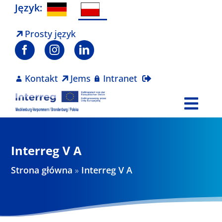
Skip
Język:
to
content
Prosty język
Kontakt
Jems
Intranet
Togg
Navi
Program
Interreg V A
Projekty
Strona główna
»
Interreg V A
Aktualności