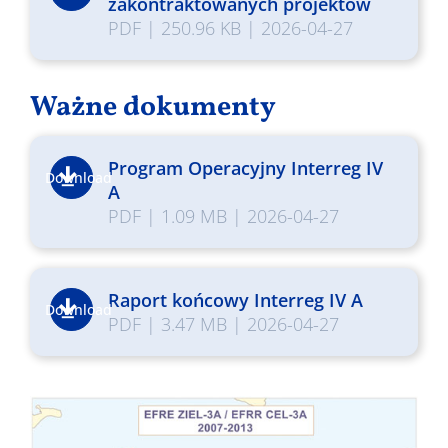
zakontraktowanych projektów
PDF
|
250.96 KB
|
2026-04-27
Ważne dokumenty
Program Operacyjny Interreg IV
Download
A
PDF
|
1.09 MB
|
2026-04-27
Raport końcowy Interreg IV A
Download
PDF
|
3.47 MB
|
2026-04-27