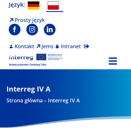
Skip
Język:
to
content
Prosty język
Kontakt
Jems
Intranet
Togg
Navi
Program
Interreg IV A
Projekty
Strona główna
»
Interreg IV A
Aktualności