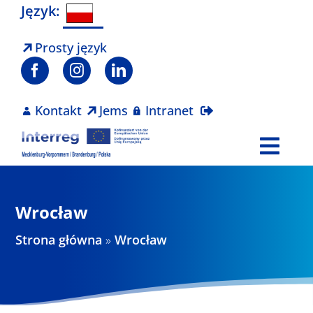
Skip
Język:
to
content
Prosty język
Kontakt
Jems
Intranet
Togg
Navi
Program
Wrocław
Projekty
Strona główna
»
Wrocław
Aktualności