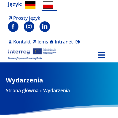
Skip
Język:
to
content
Prosty język
Kontakt
Jems
Intranet
Togg
Navi
Program
Wydarzenia
Projekty
Strona główna
»
Wydarzenia
Aktualności