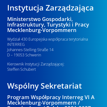
y
Instytucja Zarządzająca
s
z
Ministerstwo Gospodarki,
Infrastruktury, Turystyki i Pracy
u
Mecklenburg-Vorpommern
k
Wydział 430 Europejska współpraca terytorialna
i
INTERREG
Johannes-Stelling-Straße 14
w
D – 19053 Schwerin
a
Kierownik Instytucji Zarządzającej:
n
Steffen Schubert
i
Wspólny Sekretariat
u
i
Program Współpracy Interreg VI A
Mecklenburg-Vorpommern /
w