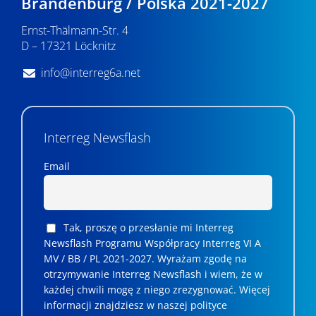
Brandenburg / Polska 2021-2027
i
Ernst-Thälmann-Str. 4
d
D – 17321 Löcknitz
o
info@interreg6a.net
k
a
Interreg Newsflash
c
h
Email
Tak, proszę o przesłanie mi Interreg
Newsflash Programu Współpracy Interreg VI A
MV / BB / PL 2021-2027. Wyrażam zgodę na
otrzymywanie Interreg Newsflash i wiem, że w
każdej chwili mogę z niego zrezygnować. ­­Więcej
informacji znajdziesz w naszej polityce