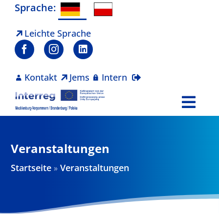
Zum
Sprache:
Inhalt
springen
Leichte Sprache
Kontakt
Jems
Intern
Togg
Navi
Programm
Veranstaltungen
Projekte
Startseite
»
Veranstaltungen
Aktuelles