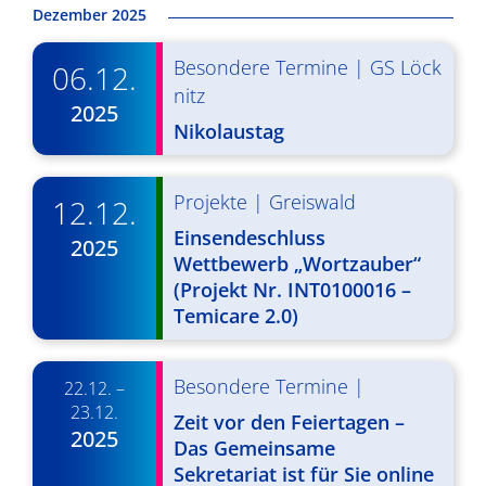
g
u
Dezember 2025
A
n
Besondere Termine
|
GS Löck
06.12.
n
g
nitz
2025
s
Nikolaustag
e
i
n
c
Projekte
|
Greiswald
12.12.
S
h
Einsendeschluss
2025
u
t
Wettbewerb „Wortzauber“
(Projekt Nr. INT0100016 –
c
e
Temicare 2.0)
n
h
-
e
Besondere Termine
|
22.12. –
N
u
23.12.
Zeit vor den Feiertagen –
a
2025
n
Das Gemeinsame
v
Sekretariat ist für Sie online