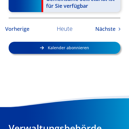
für Sie verfügbar
Heute
Veranstaltungen
Veran
Vorherige
Nächste
Kalender abonnieren
Verwaltungsbehörde