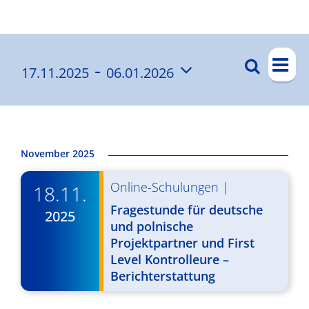
Ergebnisse
V
 - 
Suche
17.11.2025
06.01.2026
V
List
e
Datum
e
r
wählen.
a
r
n
a
November 2025
s
n
Online-Schulungen
|
t
18.11.
s
a
Fragestunde für deutsche
2025
t
und polnische
l
Projektpartner und First
a
t
Level Kontrolleure –
l
u
Berichterstattung
t
n