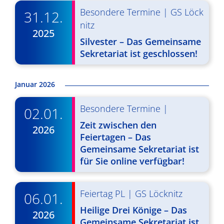
v
Besondere Termine
|
GS Löck
31.12.
nitz
i
2025
Silvester – Das Gemeinsame
g
Sekretariat ist geschlossen!
a
t
Januar 2026
i
Besondere Termine
|
02.01.
o
Zeit zwischen den
2026
n
Feiertagen – Das
Gemeinsame Sekretariat ist
für Sie online verfügbar!
Feiertag PL
|
GS Löcknitz
06.01.
Heilige Drei Könige – Das
2026
Gemeinsame Sekretariat ist