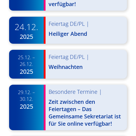
d
verfügbar!
i
A
g
n
Feiertag DE/PL
|
a
24.12.
s
Heiliger Abend
t
2025
i
i
o
c
Feiertag DE/PL
|
25.12. –
n
26.12.
h
Weihnachten
2025
t
e
Besondere Termine
|
29.12. –
n
30.12.
Zeit zwischen den
2025
Feiertagen – Das
,
Gemeinsame Sekretariat ist
N
für Sie online verfügbar!
a