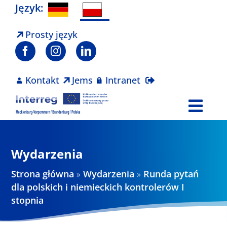
Skip
Język:
to
content
Prosty język
Kontakt
Jems
Intranet
Togg
Navi
Program
Wydarzenia
Projekty
Strona główna
»
Wydarzenia
»
Runda pytań
dla polskich i niemieckich kontrolerów I
stopnia
Aktualności