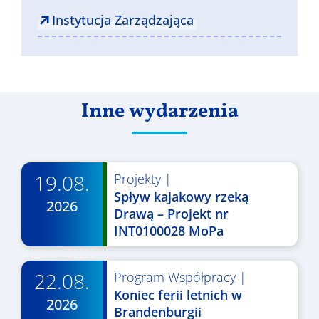
Instytucja Zarządzająca
Inne wydarzenia
19.08.
Projekty
|
Spływ kajakowy rzeką
2026
Drawą – Projekt nr
INT0100028 MoPa
22.08.
Program Współpracy
|
Koniec ferii letnich w
2026
Brandenburgii