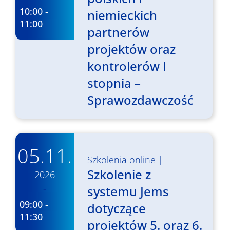
10:00 -
niemieckich
11:00
partnerów
projektów oraz
kontrolerów I
stopnia –
Sprawozdawczość
05.11.
Szkolenia online
|
Szkolenie z
2026
-
systemu Jems
09:00 -
dotyczące
11:30
projektów 5. oraz 6.