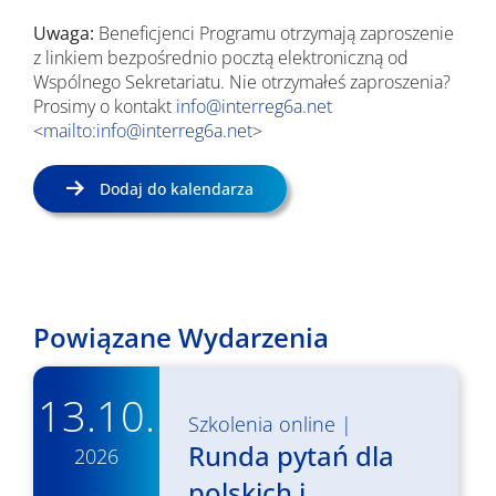
Uwaga:
Beneficjenci Programu otrzymają zaproszenie
z linkiem bezpośrednio pocztą elektroniczną od
Wspólnego Sekretariatu. Nie otrzymałeś zaproszenia?
Prosimy o kontakt
info@interreg6a.net
<
mailto:info@interreg6a.net
>
Dodaj do kalendarza
Powiązane Wydarzenia
13.10.
Szkolenia online
|
Runda pytań dla
2026
-
polskich i