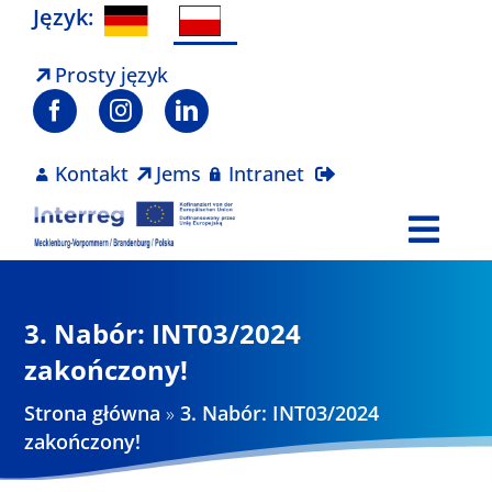
Skip
Język:
to
content
Prosty język
Kontakt
Jems
Intranet
Togg
Navi
Program
3. Nabór: INT03/2024
Projekty
zakończony!
Strona główna
»
3. Nabór: INT03/2024
Aktualności
zakończony!