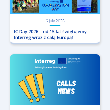
6 July 2026
IC Day 2026 – od 15 lat świętujemy
Interreg wraz z całą Europą!