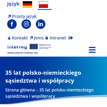
Skip
Język:
to
content
Prosty język
Kontakt
Jems
Intranet
Togg
Navi
Program
35 lat polsko-niemieckiego
Projekty
sąsiedztwa i współpracy
Strona główna
»
35 lat polsko-niemieckiego
Aktualności
sąsiedztwa i współpracy