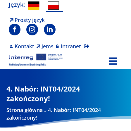
Skip
Język:
to
content
Prosty język
Kontakt
Jems
Intranet
Togg
Navi
Program
4. Nabór: INT04/2024
Projekty
zakończony!
Strona główna
»
4. Nabór: INT04/2024
Aktualności
zakończony!