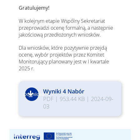
Gratulujemy!
W kolejnym etapie Wspólny Sekretariat
przeprowadzi ocenę formalną, a następnie
jakościową przedłożonych wniosków.
Dla wniosków, które pozytywnie przejdą
ocenę, wybór projektów przez Komitet
Monitorujący planowany jest w I kwartale
2025 r.
Wyniki 4 Nabór
Download
PDF
|
953.44 KB
|
2024-09-
03