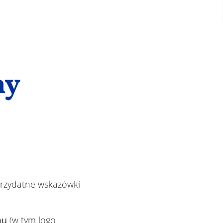
ny
 przydatne wskazówki
mu
(w tym logo