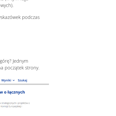
owych).
 wskazówek podczas
 górę? Jednym
na początek strony.