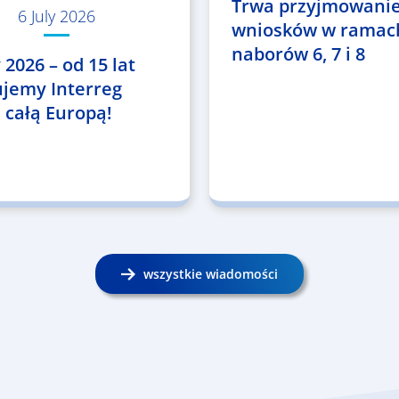
Trwa przyjmowani
6 July 2026
wniosków w ramac
naborów 6, 7 i 8
 2026 – od 15 lat
ujemy Interreg
 całą Europą!
wszystkie wiadomości