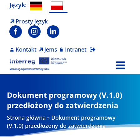
Skip
Język:
to
content
Prosty język
Kontakt
Jems
Intranet
Togg
Navi
Program
Dokument programowy (V.1.0)
Projekty
przedłożony do zatwierdzenia
Strona główna
»
Dokument programowy
Aktualności
(V.1.0) przedłożony do zatwierdzenia