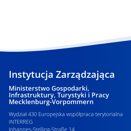
–
Oświadczenie
zobowiązujące
partnera
stowarzyszonego
Instytucja Zarządzająca
Ministerstwo Gospodarki,
Infrastruktury, Turystyki i Pracy
Mecklenburg-Vorpommern
Wydział 430 Europejska współpraca terytorialna
INTERREG
Johannes-Stelling-Straße 14