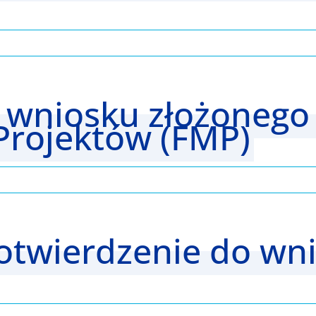
 wniosku złożonego 
Projektów (FMP)
 Potwierdzenie do wn