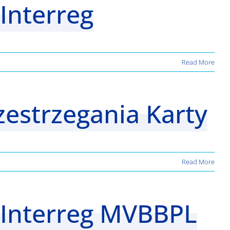
Interreg
Read More
zestrzegania Karty
Read More
 Interreg MVBBPL