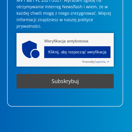
MV / BB / PL 2021-2027. Wyrażam zgodę na
otrzymywanie Interreg Newsflash i wiem, że w
każdej chwili mogę z niego zrezygnować. ­­Więcej
informacji znajdziesz w naszej polityce
prywatności.
Weryfikacja antybotowa
Kliknij, aby rozpocząć weryfikację
Friendly
Captcha ⇗