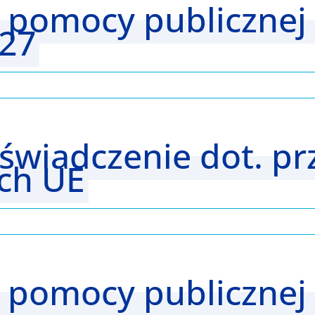
 pomocy publicznej 
27
Oświadczenie dot. pr
ch UE
 pomocy publicznej