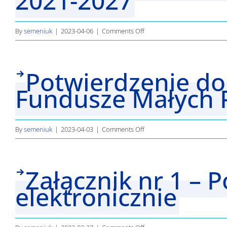
2021-2027
przestrzegania
Karty
on
By
semeniuk
|
2023-04-06
|
Comments Off
Praw
Zasady
Podstawowych
dotyczące
UE
Potwierdzenie do
pomocy
publicznej
Fundusze Małych 
Interreg
MVBBPL
2021-
on
By
semeniuk
|
2023-04-03
|
Comments Off
2027
Potwierdzenie
do
Załącznik nr 1 –
wniosku
złożonego
elektronicznie
elektronicznie
–
Fundusze
on