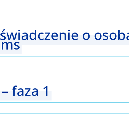
 Oświadczenie o oso
Jems
– faza 1