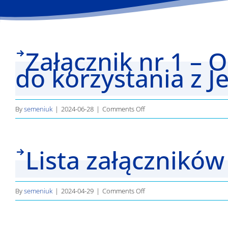
Załącznik nr 1 –
do korzystania z 
on
By
semeniuk
|
2024-06-28
|
Comments Off
Załącznik
nr
Lista załączników 
1
–
Oświadczenie
o
on
By
semeniuk
|
2024-04-29
|
Comments Off
osobach
Lista
uprawnionych
załączników
do