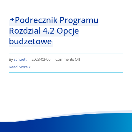
Wyniki
Podrecznik Programu
Rozdzial 4.2 Opcje
budzetowe
on
By
schuett
|
2023-03-06
|
Comments Off
Podrecznik
Read More
Programu
Rozdzial
4.2
Opcje
budzetowe