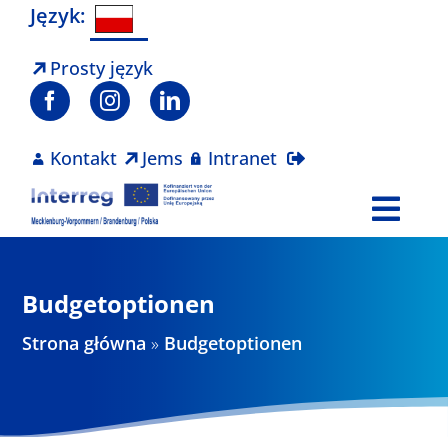
Skip
Język:
to
content
Prosty język
Kontakt
Jems
Intranet
Togg
Navi
Program
Budgetoptionen
Projekty
Strona główna
»
Budgetoptionen
Aktualności