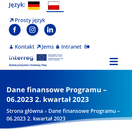
Skip
Język:
to
content
Prosty język
Kontakt
Jems
Intranet
Togg
Navi
Program
Dane finansowe Programu –
Projekty
06.2023 2. kwartał 2023
Strona główna
»
Dane finansowe Programu –
Aktualności
06.2023 2. kwartał 2023