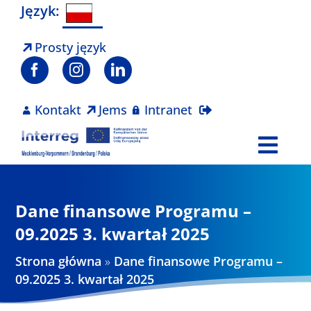
Skip
Język:
to
content
Prosty język
Kontakt
Jems
Intranet
Togg
Navi
Program
Dane finansowe Programu –
Projekty
09.2025 3. kwartał 2025
Strona główna
»
Dane finansowe Programu –
Aktualności
09.2025 3. kwartał 2025